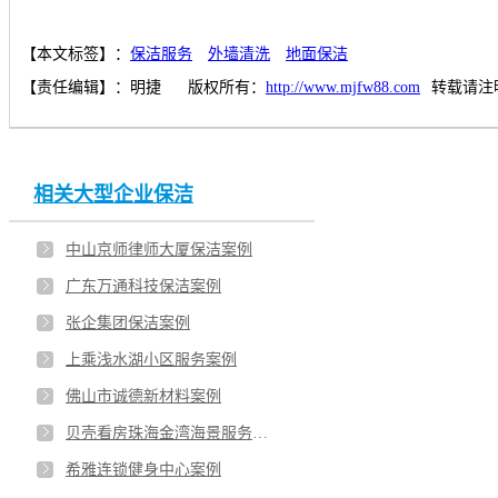
【本文标签】：
保洁服务
外墙清洗
地面保洁
【责任编辑】：
明捷
版权所有：
http://www.mjfw88.com
转载请注
相关大型企业保洁
中山京师律师大厦保洁案例
广东万通科技保洁案例
张企集团保洁案例
上乘浅水湖小区服务案例
佛山市诚德新材料案例
贝壳看房珠海金湾海景服务案例
希雅连锁健身中心案例