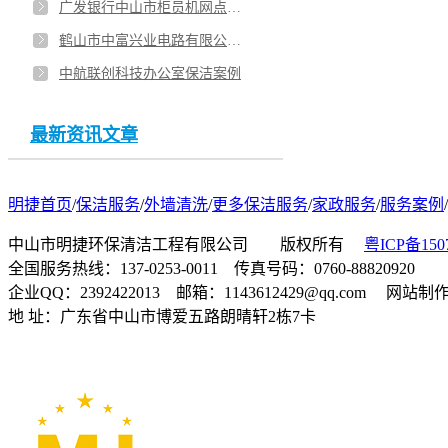
广发银行中山市柜员机网点案例
鹤山市中富兴业电路有限公司保洁服务案例
中航联创科技办公室保洁案例
最新资讯文章
明捷首页
/
保洁服务
/
外墙清洗
/
更多保洁服务
/
家政服务
/
服务案例
/
中山市明捷环保清洁工程有限公司 版权所有
粤ICP备150
全国服务热线：137-0253-0011 传真号码：0760-88820920
企业QQ：2392422013 邮箱：1143612429@qq.com 网站
地 址：广东省中山市博爱五路朗晴轩2栋7卡