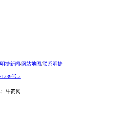
明捷新闻
/
网站地图
/
联系明捷
71239号-2
制作：牛商网