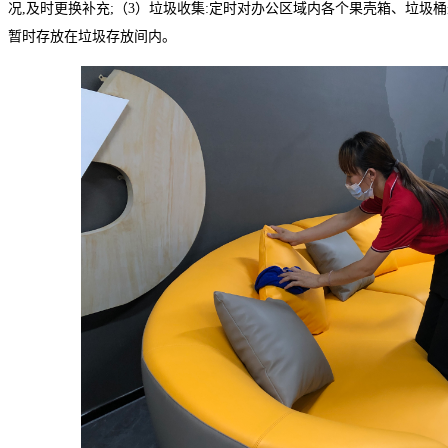
况,及时更换补充;（3）垃圾收集:定时对办公区域内各个果壳箱、垃圾
暂时存放在垃圾存放间内。