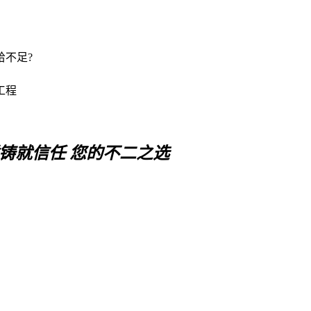
给不足?
工程
铸就信任 您的不二之选