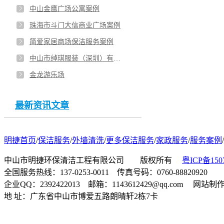
中山金鹰广场公寓案例
珠海市斗门大信商业广场案例
简爱家居商场保洁服务案例
中山市绰琪服装（深圳）有限公司-6IXTY 8IGHT商场店铺保洁案例
金龙游乐场
最新资讯文章
明捷首页
/
保洁服务
/
外墙清洗
/
更多保洁服务
/
家政服务
/
服务案例
/
中山市明捷环保清洁工程有限公司 版权所有
粤ICP备150
全国服务热线：137-0253-0011 传真号码：0760-88820920
企业QQ：2392422013 邮箱：1143612429@qq.com 网站
地 址：广东省中山市博爱五路朗晴轩2栋7卡