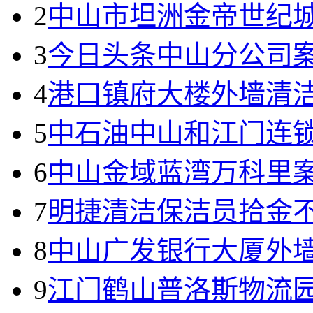
2
中山市坦洲金帝世纪城
3
今日头条中山分公司
4
港口镇府大楼外墙清
5
中石油中山和江门连
6
中山金域蓝湾万科里
7
明捷清洁保洁员拾金
8
中山广发银行大厦外
9
江门鹤山普洛斯物流