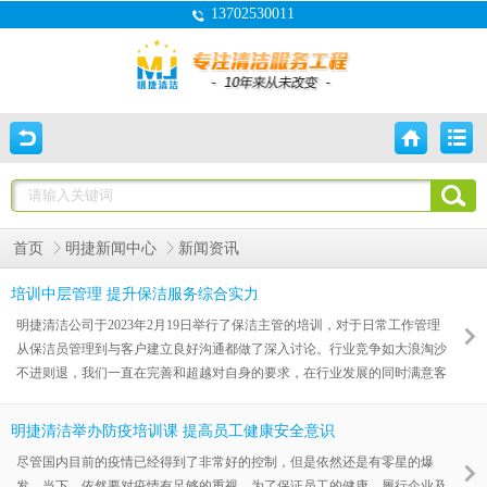
13702530011
首页
明捷新闻中心
新闻资讯
培训中层管理 提升保洁服务综合实力
明捷清洁公司于2023年2月19日举行了保洁主管的培训，对于日常工作管理
从保洁员管理到与客户建立良好沟通都做了深入讨论。行业竞争如大浪淘沙
不进则退，我们一直在完善和超越对自身的要求，在行业发展的同时满意客
户的需求，是我们不断探索标准化建设的目的意义所在。 在不少人的意识
里，清洁服务仅仅是简单的劳动力密集型工作，知识水准低，科技含量少，
明捷清洁举办防疫培训课 提高员工健康安全意识
其实不然，今天每-个生活在地球上的人，一刻也离不开这个行业。
尽管国内目前的疫情已经得到了非常好的控制，但是依然还是有零星的爆
发。当下，依然要对疫情有足够的重视。为了保证员工的健康，履行企业及