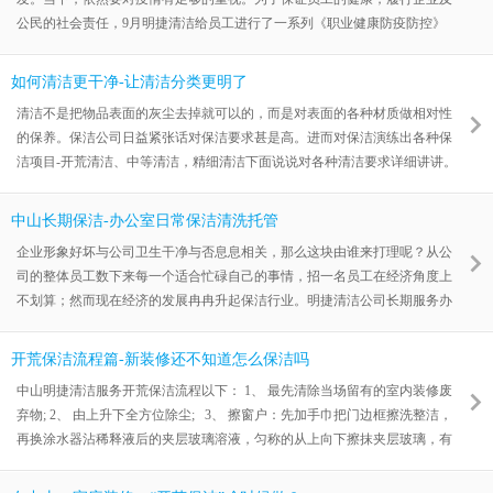
公民的社会责任，9月明捷清洁给员工进行了一系列《职业健康防疫防控》
的培训，为提升员工健康安全意识起了重要作用。 会上，培训人员讲解了
新冠病毒基本知识，介绍企业、单位、个人防护要点和最新管控政策，企业
如何清洁更干净-让清洁分类更明了
学习了疫情防控责任要求。培训课上老师多次强调疫情当前，个人一定要从
清洁不是把物品表面的灰尘去掉就可以的，而是对表面的各种材质做相对性
严做好个人防护、从严个人健康监测。自年初新
的保养。保洁公司日益紧张话对保洁要求甚是高。进而对保洁演练出各种保
洁项目-开荒清洁、中等清洁，精细清洁下面说说对各种清洁要求详细讲讲。
开荒清洁主要针对于建筑工程中常常会遗留下许多垃圾污垢，各种地面石
头，墙壁上会遗留下水泥浆块、油漆、玻璃胶、水污、锈迹等，这些都必须
中山长期保洁-办公室日常保洁清洗托管
在开荒工作中清洗干净，所以它是一项最艰苦、最复杂、最费神的工作，开
企业形象好坏与公司卫生干净与否息息相关，那么这块由谁来打理呢？从公
荒工程的好坏，直接影响到日后保洁工作的质量和档次，所以做好开荒有着
司的整体员工数下来每一个适合忙碌自己的事情，招一名员工在经济角度上
相当重要
不划算；然而现在经济的发展冉冉升起保洁行业。明捷清洁公司长期服务办
公室，厂房，家庭，别墅日常保洁。 采用外包托管的形式交给明捷清洁公
司，既能让公司管理上少些烦恼还能让自己下班后回到舒适温馨的家园。更
开荒保洁流程篇-新装修还不知道怎么保洁吗
多的时间拿来陪同事孩子让我们的感情一起升华。本公司在感情这一系列曾
中山明捷清洁服务开荒保洁流程以下： 1、 最先清除当场留有的室内装修废
设一项长期保洁服务办公室清洗-家庭清洁-地毯清洗-日
弃物; 2、 由上升下全方位除尘; 3、 擦窗户：先加手巾把门边框擦洗整洁，
再换涂水器沾稀释液后的夹层玻璃溶液，匀称的从上向下擦抹夹层玻璃，有
难除的污垢用灰刀消除整洁，再反复左右工艺流程完用铲刀从上向下刮整
洁，用干手巾洗净窗框上留有的水迹，夹层玻璃上的水迹用口布擦洗整洁。