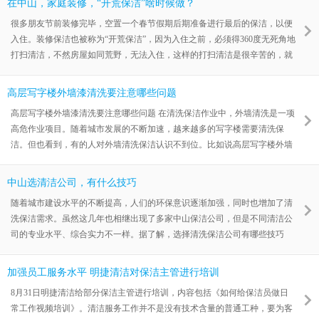
在中山，家庭装修，“开荒保洁”啥时候做？
4、 洗手间：坚持不懈自上而下的标准，最先正确认识洗手间顶子的材料，
很多朋友节前装修完毕，空置一个春节假期后期准备进行最后的保洁，以便
是PV
入住。装修保洁也被称为“开荒保洁”，因为入住之前，必须得360度无死角地
打扫清洁，不然房屋如同荒野，无法入住，这样的打扫清洁是很辛苦的，就
像开荒一样。那么，家庭保洁什么时候做合适呢？ 一、家庭装修保洁什么时
候做 首先在铺木地板之前，要自己把房间的地面给清扫一下，主要是清扫尘
高层写字楼外墙漆清洗要注意哪些问题
土和灰尘，以防木地板铺好后，走在上面从缝儿里冒土。其次，在装橱柜之
高层写字楼外墙漆清洗要注意哪些问题 在清洗保洁作业中，外墙清洗是一项
前，要把厨房的墙面打扫一下，毕竟铺完砖，墙上会有腻子粉之类的东
高危作业项目。随着城市发展的不断加速，越来越多的写字楼需要清洗保
洁。但也看到，有的人对外墙清洗保洁认识不到位。比如说高层写字楼外墙
清洁问题。通过与行业中山清洁公司的人士交流，得到一些建议。 在他们看
来，外墙清洗需关注的问题有很多，为确保清洗作业安全，应抓住以下重
中山选清洁公司，有什么技巧
点。 第一，选择有实力、有名气的清洁公司。中山市近几年出现了很多提供
随着城市建设水平的不断提高，人们的环保意识逐渐加强，同时也增加了清
外墙清洗的清洁公司，但是不同公司的
洗保洁需求。虽然这几年也相继出现了多家中山保洁公司，但是不同清洁公
司的专业水平、综合实力不一样。据了解，选择清洗保洁公司有哪些技巧
呢？ 在行业人士看来，找一家靠谱的清洁公司要关注以下几个重点。 第
一，要把专业水平和综合实力放在首位。清洁公司的专业水平、综合实力直
加强员工服务水平 明捷清洁对保洁主管进行培训
接影响到它的行业排名。近年来，中山市清洁保洁公司数量超过100家，虽
8月31日明捷清洁给部分保洁主管进行培训，内容包括《如何给保洁员做日
然均能提供清洗保洁、外墙清洗、
常工作视频培训》。清洁服务工作并不是没有技术含量的普通工种，要为客