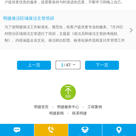
户提供更优质的服务，就需要保持与时俱进的态度，不断学习和晚上自己。
本着对客户负责和关心员工成长的原则，明捷清洁开展本次的培训。 培训的
目的是为了让保洁员具备工作需要的知识和技能及服务意识，并能正确执行
明捷保洁区域保洁主管培训
公司的质量管理措施、规范公司的质量管理。从而确保清洁环境的质量。除
为了使明捷保洁工作标准化、规范化，给客户提供更专业的服务。7月28日
了这个重要的目的，受大环境影响，保洁主管也需要
对部分区域保洁主管进行了培训，主题是《保洁员和保洁主管的考核机
制》。内容涵盖企业文化、保洁岗位职责、标准化操作流程及日常管理工作
中易出现的问题等方面。 不同的物业公司因清洁面积、管理运作模式及环境
质量要求不同，对员工培训要求、形势和重点也有所不同。如已完全自主管
理模式下，培训重点除了入职培训外，还包括所有日常使用的清洁管理技术
1
/
47
上一页
下一页
技能和质量标准培训，以及员工服
顶部
明捷首页
-
明捷服务中心
-
工程案例
明捷新闻
-
联系明捷