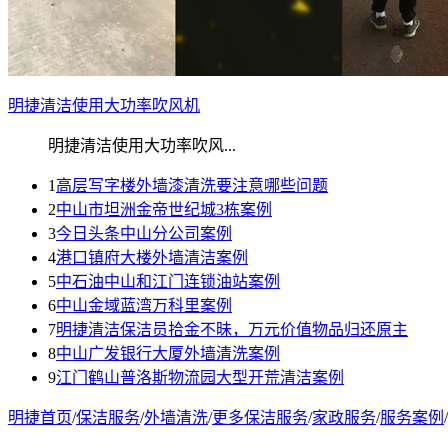
明捷清洁使用大功率吹风机
明捷清洁使用大功率吹风...
1
高层写字楼外墙漆清洗要注意哪些问题
2
中山市坦洲金帝世纪城3栋案例
3
今日头条中山分公司案例
4
港口镇府大楼外墙清洁案例
5
中石油中山和江门连锁油站案例
6
中山金域蓝湾万科里案例
7
明捷清洁保洁员拾金不昧，万元价值物品归还原主
8
中山广发银行大厦外墙清洗案例
9
江门鹤山普洛斯物流园大型开荒清洁案例
明捷首页
/
保洁服务
/
外墙清洗
/
更多保洁服务
/
家政服务
/
服务案例
/