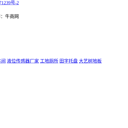
71239号-2
制作：牛商网
车间
液位传感器厂家
工地厕所
田字托盘
大艺树地板