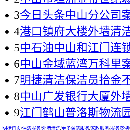
3
今日头条中山分公司
4
港口镇府大楼外墙清
5
中石油中山和江门连
6
中山金域蓝湾万科里
7
明捷清洁保洁员拾金
8
中山广发银行大厦外
9
江门鹤山普洛斯物流
明捷首页
/
保洁服务
/
外墙清洗
/
更多保洁服务
/
家政服务
/
服务案例
/