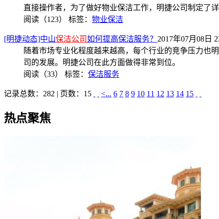
直接操作者，为了做好物业保洁工作，明捷公司制定了详
阅读（123）
标签：
物业保洁
[明捷动态]中山
保洁公司
如何提高保洁服务？
2017年07月08日 23
随着市场专业化程度越来越高，每个行业的竞争压力也明
司的发展。明捷公司在此方面做得非常到位。
阅读（33）
标签：
保洁服务
记录总数：282 | 页数：15
<...
6
7
8
9
10
11
12
13
14
15
热点聚焦