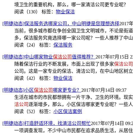
境卫生的重要机构，那么，哪一家清洁公司更专业呢？
阅读（130）
标签：
物业保洁
[明捷动态]保洁服务选哪家公司，中山明捷是您理想选择
2017年
当前，很多城市都在争创全国卫生文明城市，不论是街道
多，保洁服务究竟选择哪一家公司呢？一些人推荐了中山
阅读（24）
标签：
保洁服务
[明捷动态]中山哪家物业
保洁公司
值得推荐？
2017年07月15日 22
随着保洁行业的不断发展，市面上出现了很多家
保洁公司
公司。这是一家专业的保洁、清洁公司，在中山地区树立
阅读（42）
标签：
物业保洁
[明捷动态]小区
保洁公司
哪家更专业？
2017年07月14日 09:37
生活在城市的市民都想拥有一片干净、卫生的环境。现实
洁公司
逐渐增多，那么，小区保洁哪家更专业呢？一些人
阅读（52）
标签：
小区保洁案例
[明捷动态]打造舒适环境，找清洁公司帮忙
2017年07月14日 09:
一项调查发现，不少中山市民都在追求品质生活，从居住