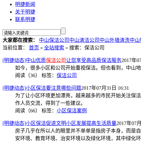
明捷新闻
关于明捷
联系明捷
大家都在搜索：
中山保洁公司
中山清洁公司
中山外墙清洗
中山
当前位置：
首页
»
全站搜索
» 搜索：保洁公司
[明捷动态]中山优质
保洁公司
让您享受高品质保洁服务
2017年0
如今，很多小区和公司开始重视保洁。但也看到，中山地
阅读（36）
标签：
保洁公司
[明捷动态]小区保洁要注意哪些问题
2017年07月31日 16:31
为了让小区环境更加漂亮，越来越多的市民开始关注保洁
作人员交流，得到了一些建议。
阅读（66）
标签：
小区保洁案例
[明捷动态]小区保洁促进文明小区发展提高生活质量
2017年07月
房子几乎在所以人的眼里并不单单是指房子本身，而是自
安环境、教育环境、治安环境以及绿化环境，其中绿化环