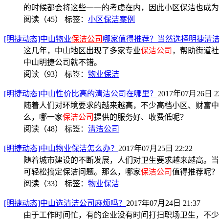
的时候都会将这些一一的考虑在内，因此小区保洁也成为
阅读（45）
标签：
小区保洁案例
[明捷动态]中山物业
保洁公司
哪家值得推荐？当然选择明捷清
这几年，中山地区出现了多家专业
保洁公司
，帮助街道社
中山明捷公司就不错。
阅读（93）
标签：
物业保洁
[明捷动态]中山性价比高的清洁公司在哪里？
2017年07月26日 22
随着人们对环境要求的越来越高，不少高档小区、财富中
么，哪一家
保洁公司
提供的服务好、收费低呢？
阅读（48）
标签：
清洁公司
[明捷动态]中山物业保洁怎么办？
2017年07月25日 22:22
随着城市建设的不断发展，人们对卫生要求越来越高。当
可轻松搞定保洁问题。那么，哪家
保洁公司
值得推荐呢？
阅读（33）
标签：
物业保洁
[明捷动态]中山选清洁公司麻烦吗？
2017年07月24日 21:37
由于工作时间忙，有的企业没有时间打扫职场卫生，不少