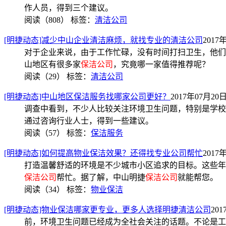
作人员，得到三个建议。
阅读（808）
标签：
清洁公司
[明捷动态]减少中山企业清洁麻烦，就找专业的清洁公司
2017年
对于企业来说，由于工作忙碌，没有时间打扫卫生，他们
山地区有很多家
保洁公司
，究竟哪一家值得推荐呢？
阅读（29）
标签：
清洁公司
[明捷动态]中山地区保洁服务找哪家公司更好？
2017年07月20日 
调查中看到，不少人比较关注环境卫生问题，特别是学校
通过咨询行业人士，得到一些建议。
阅读（57）
标签：
保洁服务
[明捷动态]如何提高物业保洁效果？还得找专业公司帮忙
2017年
打造温馨舒适的环境是不少城市小区追求的目标。这些年
保洁公司
帮忙。据了解，中山明捷
保洁公司
就能帮您。
阅读（34）
标签：
物业保洁
[明捷动态]物业保洁哪家更专业，更多人选择明捷清洁公司
201
前，环境卫生问题已经成为全社会关注的话题。不论是工