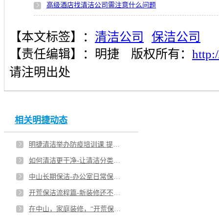
高级酒店找清洁公司需注意什么问题
行业排名靠前的清洁公司有哪些特点
【本文标签】：
清洁公司
保洁公司
选择清洁公司需关注哪些重要指标
【责任编辑】：
明捷
版权所有：
http
哪家清洁公司的开荒保洁效果更好？
请注明出处
清洁公司提高保洁效果可从哪些方面入手
中山市哪家清洁公司值得客户信赖？
相关明捷动态
选择清洁公司的技巧有哪些
明捷清洁举办防疫培训课 提高员工健康安全意识
中山市清洁公司哪家好？明捷公司就不错
如何清洁更干净-让清洁分类更明了
中山长期保洁-办公室日常保洁清洗托管
开荒保洁流程篇-新装修还不知道怎么保洁吗
在中山，家庭装修，“开荒保洁”啥时候做？