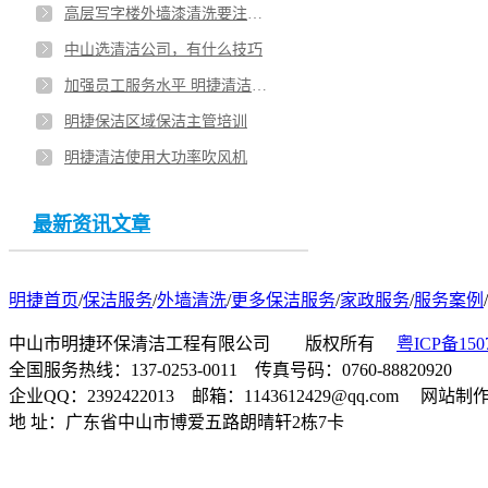
高层写字楼外墙漆清洗要注意哪些问题
中山选清洁公司，有什么技巧
加强员工服务水平 明捷清洁对保洁主管进行培训
明捷保洁区域保洁主管培训
明捷清洁使用大功率吹风机
最新资讯文章
明捷首页
/
保洁服务
/
外墙清洗
/
更多保洁服务
/
家政服务
/
服务案例
/
中山市明捷环保清洁工程有限公司 版权所有
粤ICP备150
全国服务热线：137-0253-0011 传真号码：0760-88820920
企业QQ：2392422013 邮箱：1143612429@qq.com 网站
地 址：广东省中山市博爱五路朗晴轩2栋7卡