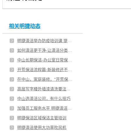
中山明捷清洁告诉您选择外墙清洗公司需关注哪些问题？
外墙清洗怎么办？中山明捷公司来帮您
相关明捷动态
怎样才能提高外墙清洗的效果？中山明捷公司有妙招
明捷清洁举办防疫培训课 提高员工健康安全意识
有专业保洁公司帮忙，外墙清洗并不难
如何清洁更干净-让清洁分类更明了
中山长期保洁-办公室日常保洁清洗托管
开荒保洁流程篇-新装修还不知道怎么保洁吗
在中山，家庭装修，“开荒保洁”啥时候做？
高层写字楼外墙漆清洗要注意哪些问题
中山选清洁公司，有什么技巧
加强员工服务水平 明捷清洁对保洁主管进行培训
明捷保洁区域保洁主管培训
明捷清洁使用大功率吹风机