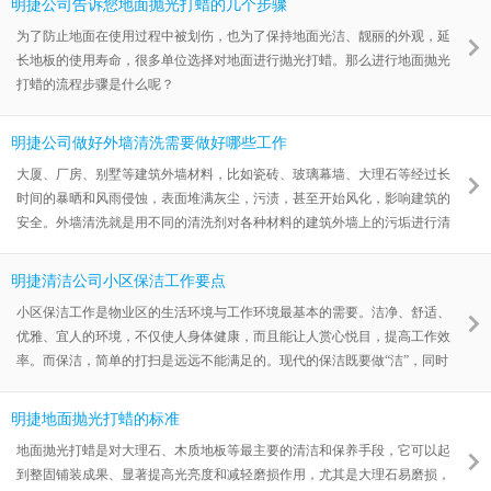
明捷公司告诉您地面抛光打蜡的几个步骤
为了防止地面在使用过程中被划伤，也为了保持地面光洁、靓丽的外观，延
长地板的使用寿命，很多单位选择对地面进行抛光打蜡。那么进行地面抛光
打蜡的流程步骤是什么呢？
明捷公司做好外墙清洗需要做好哪些工作
大厦、厂房、别墅等建筑外墙材料，比如瓷砖、玻璃幕墙、大理石等经过长
时间的暴晒和风雨侵蚀，表面堆满灰尘，污渍，甚至开始风化，影响建筑的
安全。外墙清洗就是用不同的清洗剂对各种材料的建筑外墙上的污垢进行清
洗，并用水冲净，保持建筑外墙的光洁明亮。
明捷清洁公司小区保洁工作要点
小区保洁工作是物业区的生活环境与工作环境最基本的需要。洁净、舒适、
优雅、宜人的环境，不仅使人身体健康，而且能让人赏心悦目，提高工作效
率。而保洁，简单的打扫是远远不能满足的。现代的保洁既要做“洁”，同时
也能做到“保”，即保养、保值。
明捷地面抛光打蜡的标准
地面抛光打蜡是对大理石、木质地板等最主要的清洁和保养手段，它可以起
到整固铺装成果、显著提高光亮度和减轻磨损作用，尤其是大理石易磨损，