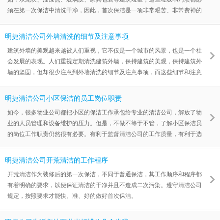
须在第一次保洁中清洗干净，因此，首次保洁是一项非常艰苦、非常费神的
工作。首次保洁的好坏，直接影响到日后房屋使用的质量和档次，因此做好
首次保洁很有必要，那么首次保洁有哪些服务内容呢？
明捷清洁公司外墙清洗的细节及注意事项
建筑外墙的美观越来越被人们重视，它不仅是一个城市的风景，也是一个社
会发展的表现。人们重视定期清洗建筑外墙，保持建筑的美观，保持建筑外
墙的坚固，但却很少注意到外墙清洗的细节及注意事项，而这些细节和注意
事项却是决定了清洗人员的安全，也决定了清洗过后建筑物的洁净程度，是
清洗工作中必须要重视和做到的。
明捷清洁公司小区保洁的员工岗位职责
如今，很多物业公司都把小区的保洁工作承包给专业的清洁公司，解放了物
业的人员管理和设备维护的压力。但是，不做不等于不管，了解小区保洁员
的岗位工作职责仍然很有必要。有利于监督清洁公司的工作质量，有利于选
择更好的清洁公司，有利于保护业主的环境卫生。
明捷清洁公司开荒清洁的工作程序
开荒清洁作为装修后的第一次保洁，不同于普通保洁，其工作顺序和程序都
有着明确的要求，以便保证清洁的干净并且不造成二次污染。遵守清洁公司
规定，按照要求才能快、准、好的做好首次保洁。