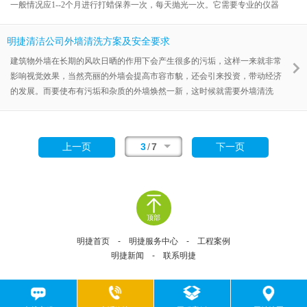
一般情况应1--2个月进行打蜡保养一次，每天抛光一次。它需要专业的仪器
设备、工具、药剂和专业的技术人员、才能使地面焕然一新。
明捷清洁公司外墙清洗方案及安全要求
建筑物外墙在长期的风吹日晒的作用下会产生很多的污垢，这样一来就非常
影响视觉效果，当然亮丽的外墙会提高市容市貌，还会引来投资，带动经济
的发展。而要使布有污垢和杂质的外墙焕然一新，这时候就需要外墙清洗
了。
3
/
7
上一页
下一页
顶部
明捷首页
-
明捷服务中心
-
工程案例
明捷新闻
-
联系明捷