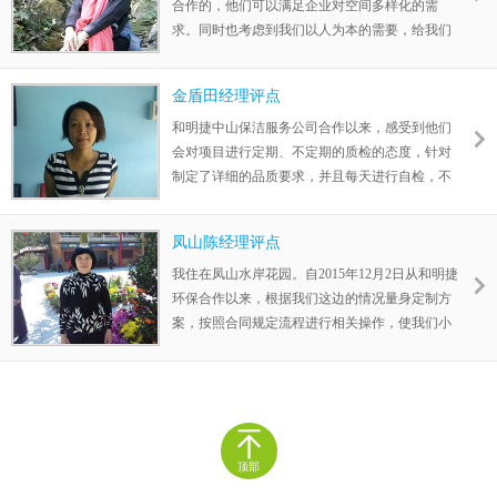
合作的，他们可以满足企业对空间多样化的需
求。同时也考虑到我们以人为本的需要，给我们
创造舒适、节能、环保、健康的办公环境。既有
做事细致入微的保洁员，也有雷厉风行好主管，
金盾田经理评点
调整后的分组搭配以互补为原则，确保了每天的
工作能够既高效，又保质保量的完成。赞!
和明捷中山保洁服务公司合作以来，感受到他们
会对项目进行定期、不定期的质检的态度，针对
制定了详细的品质要求，并且每天进行自检，不
会要我们客户总是盯着，不间断的巡视每一层，
对不合格的楼层卫生立即整改，整改时举一返
凤山陈经理评点
三，确保类似问题不重复发生， 真正达到我们要
求的卫生质量。非常棒!
我住在凤山水岸花园。自2015年12月2日从和明捷
环保合作以来，根据我们这边的情况量身定制方
案，按照合同规定流程进行相关操作，使我们小
区的保洁状况有了极大改观。同时他们一手抓工
作效率和质量，一手抓人才培养让我们非常认
同，真的是一个有核心、有体系、有规则，更富
有执行力的团队。非常满意!给五星好评!
顶部