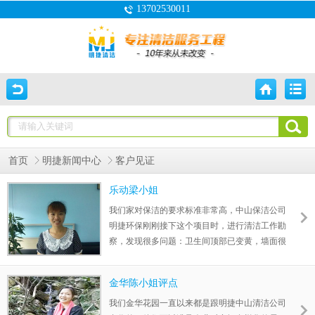
13702530011
首页
明捷新闻中心
客户见证
乐动梁小姐
我们家对保洁的要求标准非常高，中山保洁公司
明捷环保刚刚接下这个项目时，进行清洁工作勘
察，发现很多问题：卫生间顶部已变黄，墙面很
多积尘，便池很多尿碱，不锈钢表面变色发污，
没有亮光，让我知道上一家保洁公司是多么的不
金华陈小姐评点
专业，才留下这么多问题。以后不换了，就认准
最专业的明捷环保!
我们金华花园一直以来都是跟明捷中山清洁公司