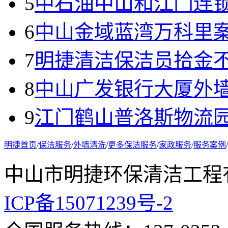
5
中石油中山和江门连
6
中山金域蓝湾万科里
7
明捷清洁保洁员拾金
8
中山广发银行大厦外
9
江门鹤山普洛斯物流
明捷首页
/
保洁服务
/
外墙清洗
/
更多保洁服务
/
家政服务
/
服务案例
/
中山市明捷环保清洁工
ICP备15071239号-2