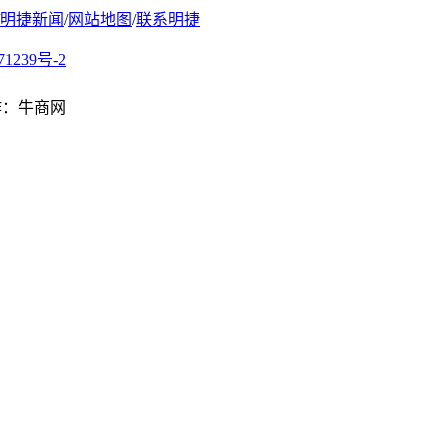
明捷新闻
/
网站地图
/
联系明捷
71239号-2
制作：牛商网