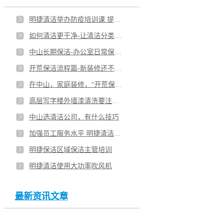
哪类保洁公司更受到客户的青睐
明捷清洁举办防疫培训课 提高员工健康安全意识
现代保洁公司如何适应清洗保洁行业发展趋势
如何清洁更干净-让清洁分类更明了
保洁公司的综合竞争力由哪些因素构成
中山长期保洁-办公室日常保洁清洗托管
开荒保洁流程篇-新装修还不知道怎么保洁吗
在中山，家庭装修，“开荒保洁”啥时候做？
高层写字楼外墙漆清洗要注意哪些问题
中山选清洁公司，有什么技巧
加强员工服务水平 明捷清洁对保洁主管进行培训
明捷保洁区域保洁主管培训
明捷清洁使用大功率吹风机
最新资讯文章