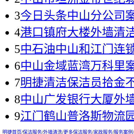
3
今日头条中山分公司
4
港口镇府大楼外墙清
5
中石油中山和江门连
6
中山金域蓝湾万科里
7
明捷清洁保洁员拾金
8
中山广发银行大厦外
9
江门鹤山普洛斯物流
明捷首页
/
保洁服务
/
外墙清洗
/
更多保洁服务
/
家政服务
/
服务案例
/