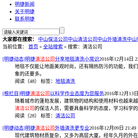
明捷新闻
关于明捷
联系明捷
大家都在搜索：
中山保洁公司
中山清洁公司
中山外墙清洗
中山
当前位置：
首页
»
全站搜索
» 搜索：清洁公司
[明捷动态]明捷
清洁公司
分享地毯清洗小常识
2016年12月14日 22
地毯不仅能让地面美观时尚，还有隔热防污的功能，我们
象的还要多。
阅读（48）
标签：
地毯清洗
[根栏目]明捷
清洁公司
以科学作业态度为您服务
2016年12月13日 
随着城市的蓬勃发展，建筑物的结构和使用材料也越来越
清洁公司
的保洁人员，需要具备科学的态度，学习科学的
阅读（28）
标签：
清洁公司
[明捷动态]明捷
清洁公司
外墙清洗更专业
2016年12月09日 21:49
现代建筑物材质复杂，又多为高层大厦。经年久月的外在