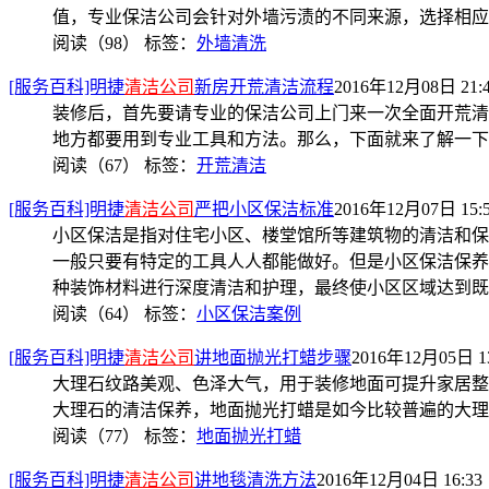
值，专业保洁公司会针对外墙污渍的不同来源，选择相应
阅读（98）
标签：
外墙清洗
[服务百科]明捷
清洁公司
新房开荒清洁流程
2016年12月08日 21:
装修后，首先要请专业的保洁公司上门来一次全面开荒清
地方都要用到专业工具和方法。那么，下面就来了解一下
阅读（67）
标签：
开荒清洁
[服务百科]明捷
清洁公司
严把小区保洁标准
2016年12月07日 15:
小区保洁是指对住宅小区、楼堂馆所等建筑物的清洁和保
一般只要有特定的工具人人都能做好。但是小区保洁保养
种装饰材料进行深度清洁和护理，最终使小区区域达到既
阅读（64）
标签：
小区保洁案例
[服务百科]明捷
清洁公司
讲地面抛光打蜡步骤
2016年12月05日 13
大理石纹路美观、色泽大气，用于装修地面可提升家居整
大理石的清洁保养，地面抛光打蜡是如今比较普遍的大理
阅读（77）
标签：
地面抛光打蜡
[服务百科]明捷
清洁公司
讲地毯清洗方法
2016年12月04日 16:33