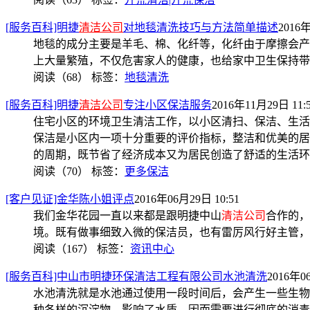
[服务百科]明捷
清洁公司
对地毯清洗技巧与方法简单描述
2016年
地毯的成分主要是羊毛、棉、化纤等，化纤由于摩擦会产
上大量繁殖，不仅危害家人的健康，也给家中卫生保持带
阅读（68）
标签：
地毯清洗
[服务百科]明捷
清洁公司
专注小区保洁服务
2016年11月29日 11:
住宅小区的环境卫生清洁工作，以小区清扫、保洁、生活
保洁是小区内一项十分重要的评价指标，整洁和优美的居
的周期，既节省了经济成本又为居民创造了舒适的生活环
阅读（70）
标签：
更多保洁
[客户见证]金华陈小姐评点
2016年06月29日 10:51
我们金华花园一直以来都是跟明捷中山
清洁公司
合作的，
境。既有做事细致入微的保洁员，也有雷厉风行好主管，
阅读（167）
标签：
资讯中心
[服务百科]中山市明捷环保清洁工程有限公司水池清洗
2016年0
水池清洗就是水池通过使用一段时间后，会产生一些生物
种各样的沉淀物，影响了水质，因而需要进行彻底的消毒