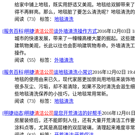
给家中铺上地毯，既实用舒适又美观。地毯给双脚带来了
得不再鲜亮。那么，地毯脏了要怎么清洗呢？地毯清洗的
阅读（73）
标签：
地毯清洗
[服务百科]明捷
清洁公司
谈外墙清洗操作方式
2016年12月03日 18
城市的快速发展，带来了一幢幢高楼大厦的掘起。这些建
建筑物美观，长此以往也会影响建筑物寿命。外墙清洗工
操作。
阅读（55）
标签：
外墙清洗
[服务百科]明捷
清洁公司
谈地毯清洗小常识
2016年12月02日 19:
地毯的使用由来已久，现代家居更加崇尚用地毯来装饰地
很多灰尘、污垢，却不易清除，如果不及时清洗会滋生细
些地毯清洗保养的小技巧，让地毯常用常新。
阅读（73）
标签：
地毯清洗
[明捷动态]明捷
清洁公司
是您开荒清洁的好帮手
2016年12月01日 
房屋装修后，还不能即刻入住，还有大量开荒清洁工作要
涂料点等，尤其是高层楼的双层玻璃，清理起来难度非常
阅读（63）
标签：
开荒清洁|开荒保洁