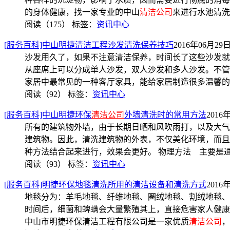
的身体健康，找一家专业的中山
清洁公司
来进行水池清洗
阅读（175）
标签：
资讯中心
[服务百科]中山明捷清洁工程沙发清洗保养技巧
2016年06月29日 
沙发用久了，如果不注意清洁保养，时间长了这些沙发就
从座席上可以分成单人沙发，双人沙发和多人沙发。不管
家居中最常见的一种客厅家具，能给家居制造很多温馨的
阅读（92）
标签：
资讯中心
[服务百科]中山明捷环保
清洁公司
外墙清洗时的常用方法
2016年
所有的建筑物外墙，由于长期日晒和风吹雨打，以及大气
建筑物。因此，清洗建筑物的外表，不仅美化环境，而且
种方法结合起来进行，效果会更好。 物理方法 主要是
阅读（93）
标签：
资讯中心
[服务百科]明捷环保地毯清洗所用的清洁设备和清洗方式
2016年
地毯分为：羊毛地毯、纤维地毯、圈绒地毯、割绒地毯、
时间后，细菌和蜱螨会大量繁殖其上，直接危害家人健康
中山市明捷环保清洁工程有限公司是一家优质
清洁公司
，