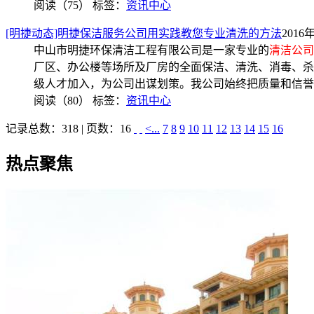
阅读（75）
标签：
资讯中心
[明捷动态]明捷保洁服务公司用实践教您专业清洗的方法
2016年
中山市明捷环保清洁工程有限公司是一家专业的
清洁公司
厂区、办公楼等场所及厂房的全面保洁、清洗、消毒、杀
级人才加入，为公司出谋划策。我公司始终把质量和信誉
阅读（80）
标签：
资讯中心
记录总数：318 | 页数：16
<...
7
8
9
10
11
12
13
14
15
16
热点聚焦