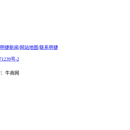
明捷新闻
/
网站地图
/
联系明捷
71239号-2
制作：牛商网