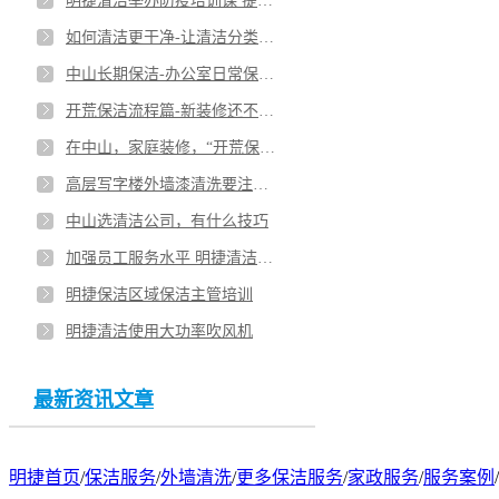
明捷清洁举办防疫培训课 提高员工健康安全意识
中山保洁服务选哪家保洁公司？
如何清洁更干净-让清洁分类更明了
中山长期保洁-办公室日常保洁清洗托管
开荒保洁流程篇-新装修还不知道怎么保洁吗
在中山，家庭装修，“开荒保洁”啥时候做？
高层写字楼外墙漆清洗要注意哪些问题
中山选清洁公司，有什么技巧
加强员工服务水平 明捷清洁对保洁主管进行培训
明捷保洁区域保洁主管培训
明捷清洁使用大功率吹风机
最新资讯文章
明捷首页
/
保洁服务
/
外墙清洗
/
更多保洁服务
/
家政服务
/
服务案例
/