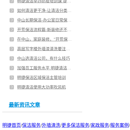
明捷清洁举办防疫培训课 提高员工健康安全意识
中山市有很多家保洁公司，选择需关注哪些问题
如何清洁更干净-让清洁分类更明了
中山长期保洁-办公室日常保洁清洗托管
开荒保洁流程篇-新装修还不知道怎么保洁吗
在中山，家庭装修，“开荒保洁”啥时候做？
高层写字楼外墙漆清洗要注意哪些问题
中山选清洁公司，有什么技巧
加强员工服务水平 明捷清洁对保洁主管进行培训
明捷保洁区域保洁主管培训
明捷清洁使用大功率吹风机
最新资讯文章
明捷首页
/
保洁服务
/
外墙清洗
/
更多保洁服务
/
家政服务
/
服务案例
/