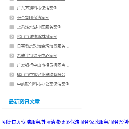
广东万通科技保洁案例
张企集团保洁案例
上乘浅水湖小区服务案例
佛山市诚德新材料案例
贝壳看房珠海金湾海景服务案例
希雅连锁健身中心案例
广发银行中山市柜员机网点案例
鹤山市中富兴业电路有限公司保洁服务案例
中航联创科技办公室保洁案例
最新资讯文章
明捷首页
/
保洁服务
/
外墙清洗
/
更多保洁服务
/
家政服务
/
服务案例
/