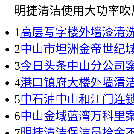
明捷清洁使用大功率吹风.
1
高层写字楼外墙漆清
2
中山市坦洲金帝世纪城
3
今日头条中山分公司
4
港口镇府大楼外墙清
5
中石油中山和江门连
6
中山金域蓝湾万科里
7
明捷清洁保洁员拾金