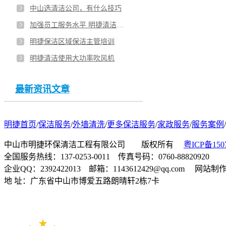
中山选清洁公司，有什么技巧
加强员工服务水平 明捷清洁对保洁主管进行培训
明捷保洁区域保洁主管培训
明捷清洁使用大功率吹风机
最新资讯文章
明捷首页
/
保洁服务
/
外墙清洗
/
更多保洁服务
/
家政服务
/
服务案例
/
中山市明捷环保清洁工程有限公司 版权所有
粤ICP备150
全国服务热线：137-0253-0011 传真号码：0760-88820920
企业QQ：2392422013 邮箱：1143612429@qq.com 网站
地 址：广东省中山市博爱五路朗晴轩2栋7卡