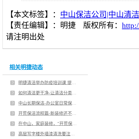
中山市排名靠前的哪一家保洁公司值得推荐
【本文标签】：
中山保洁公司|中山清
选择专业保洁公司做清洗保洁有哪些好处
【责任编辑】：
明捷
版权所有：
http
保洁公司的服务质量由哪些要素构成
请注明出处
中山市哪家保洁公司专业力量较强
哪类保洁公司更受到客户的青睐
相关明捷动态
现代保洁公司如何适应清洗保洁行业发展趋势
明捷清洁举办防疫培训课 提高员工健康安全意识
保洁公司的综合竞争力由哪些因素构成
如何清洁更干净-让清洁分类更明了
中山长期保洁-办公室日常保洁清洗托管
开荒保洁流程篇-新装修还不知道怎么保洁吗
在中山，家庭装修，“开荒保洁”啥时候做？
高层写字楼外墙漆清洗要注意哪些问题