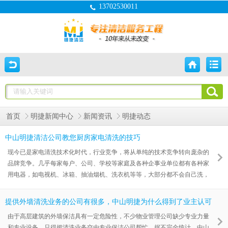
13702530011
首页
明捷新闻中心
新闻资讯
明捷动态
中山明捷清洁公司教您厨房家电清洗的技巧
现今已是家电清洗技术化时代，行业竞争，将从单纯的技术竞争转向庞杂的
品牌竞争。几乎每家每户、公司、学校等家庭及各种企事业单位都有各种家
用电器，如电视机、冰箱、抽油烟机、洗衣机等等，大部分都不会自己洗，
会花点小钱叫家政服务。请清洗公司为您清洗家电，不仅可以保护家人的健
康，防止家中厨房的电器在使用长时间后吸附大量灰尘和污垢带来的极大危
提供外墙清洗业务的公司有很多，中山明捷为什么得到了业主认可
害，还可以使家电运行时产生的热量得到正常散发，预防火灾。今天，明捷
由于高层建筑的外墙保洁具有一定危险性，不少物业管理公司缺少专业力量
清洁公司来教教您厨房家电清洗的技巧。
和专业设备，只得把清洗业务交由专业保洁公司帮忙。据不完全统计，中山