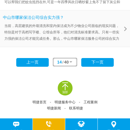
可以帮我们把蚊虫抵挡在外,可是一年四季风吹日晒纱窗上免不了留下灰尘和
油污，清洗起来非常麻烦，一不小心还会将纱窗戳破。今天，明捷清洁公司
与您分享纱窗除污的三种清洁方法。
中山市哪家保洁公司综合实力强？
当前，高层建筑的外墙清洗和室内保洁成为不少物业公司面临的现实问题，
特别是对于高档写字楼、公馆会所等，他们对清洗标准要求高。只有一些实
力强的保洁公司才能完成任务。那么，中山市哪家保洁服务公司的综合实力
强呢？一些人推荐了明捷公司。
14
/
40
上一页
下一页
顶部
明捷首页
-
明捷服务中心
-
工程案例
明捷新闻
-
联系明捷