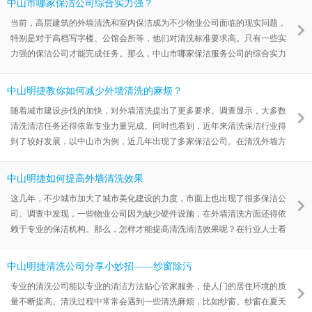
中山市哪家保洁公司综合实力强？
当前，高层建筑的外墙清洗和室内保洁成为不少物业公司面临的现实问题，
特别是对于高档写字楼、公馆会所等，他们对清洗标准要求高。只有一些实
力强的保洁公司才能完成任务。那么，中山市哪家保洁服务公司的综合实力
强呢？一些人推荐了明捷公司。
中山明捷教你如何减少外墙清洗的麻烦？
随着城市建设步伐的加快，对外墙清洗提出了更多要求。调查显示，大多数
清洗清洁任务还得依靠专业力量完成。同时也看到，近年来清洗保洁行业得
到了较好发展，以中山市为例，近几年出现了多家保洁公司。在清洗外墙方
面哪家公司值得推荐呢？当然选明捷公司。
中山明捷如何提高外墙清洗效果
这几年，不少城市加大了城市美化建设的力度，市面上也出现了很多保洁公
司。调查中发现，一些物业公司因为缺少硬件设施，在外墙清洗方面还得依
赖于专业的保洁机构。那么，怎样才能提高清洗清洁效果呢？在行业人士看
来，中山市明捷公司值得推荐。
中山明捷清洗公司分享小妙招——纱窗除污
专业的清洗公司能以专业的清洁方法贴心管家服务，使人门的居住环境的质
量不断提高。清洗过程中常常会遇到一些清洗麻烦，比如纱窗。纱窗在夏天