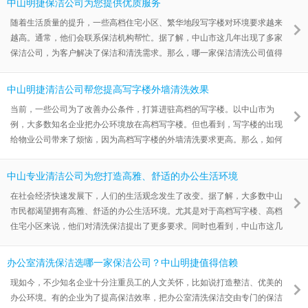
中山明捷保洁公司为您提供优质服务
随着生活质量的提升，一些高档住宅小区、繁华地段写字楼对环境要求越来
越高。通常，他们会联系保洁机构帮忙。据了解，中山市这几年出现了多家
保洁公司，为客户解决了保洁和清洗需求。那么，哪一家保洁清洗公司值得
推荐呢？
中山明捷清洁公司帮您提高写字楼外墙清洗效果
当前，一些公司为了改善办公条件，打算进驻高档的写字楼。以中山市为
例，大多数知名企业把办公环境放在高档写字楼。但也看到，写字楼的出现
给物业公司带来了烦恼，因为高档写字楼的外墙清洗要求更高。那么，如何
才能达到清洗效果呢？有的人指出，找明捷清洁公司。
中山专业清洁公司为您打造高雅、舒适的办公生活环境
在社会经济快速发展下，人们的生活观念发生了改变。据了解，大多数中山
市民都渴望拥有高雅、舒适的办公生活环境。尤其是对于高档写字楼、高档
住宅小区来说，他们对清洗保洁提出了更多要求。同时也看到，中山市这几
年出现了很多清洁公司，在他们的帮助下，工作生活环境得到了大幅改善。
那么，专业清洁公司是如何做到的呢？
办公室清洗保洁选哪一家保洁公司？中山明捷值得信赖
现如今，不少知名企业十分注重员工的人文关怀，比如说打造整洁、优美的
办公环境。有的企业为了提高保洁效率，把办公室清洗保洁交由专门的保洁