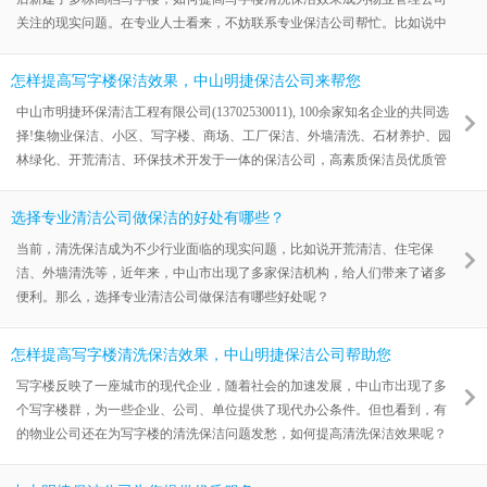
关注的现实问题。在专业人士看来，不妨联系专业保洁公司帮忙。比如说中
山明捷公司。
怎样提高写字楼保洁效果，中山明捷保洁公司来帮您
中山市明捷环保清洁工程有限公司(13702530011), 100余家知名企业的共同选
择!集物业保洁、小区、写字楼、商场、工厂保洁、外墙清洗、石材养护、园
林绿化、开荒清洁、环保技术开发于一体的保洁公司，高素质保洁员优质管
理团队，量身定制精品清洁工程，给客户创造“五星级的环境”。
选择专业清洁公司做保洁的好处有哪些？
当前，清洗保洁成为不少行业面临的现实问题，比如说开荒清洁、住宅保
洁、外墙清洗等，近年来，中山市出现了多家保洁机构，给人们带来了诸多
便利。那么，选择专业清洁公司做保洁有哪些好处呢？
怎样提高写字楼清洗保洁效果，中山明捷保洁公司帮助您
写字楼反映了一座城市的现代企业，随着社会的加速发展，中山市出现了多
个写字楼群，为一些企业、公司、单位提供了现代办公条件。但也看到，有
的物业公司还在为写字楼的清洗保洁问题发愁，如何提高清洗保洁效果呢？
不妨联系中山明捷保洁公司。